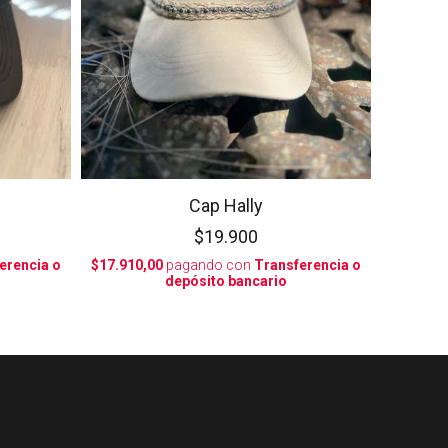
Cap Hally
$19.900
erencia o
$17.910,00
pagando con
Transferencia o
depósito bancario