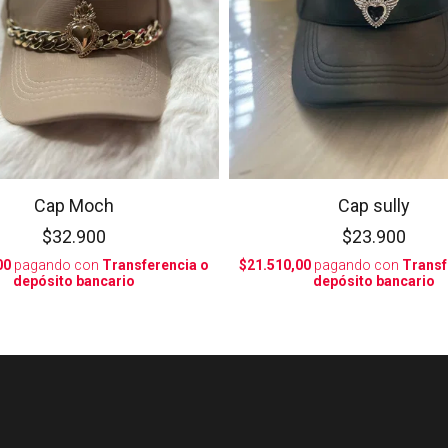
Cap Moch
Cap sully
$32.900
$23.900
00
pagando con
Transferencia o
$21.510,00
pagando con
Transf
depósito bancario
depósito bancario