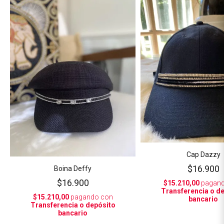
Cap Dazzy
$16.900
Boina Deffy
$16.900
$15.210,00
pagand
Transferencia o d
$15.210,00
pagando con
bancario
Transferencia o depósito
bancario