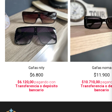
Gafas nity
Gafas noma
$6.800
$11.900
$6.120,00
pagando con
$10.710,00
pagand
Transferencia o depósito
Transferencia o d
bancario
bancario