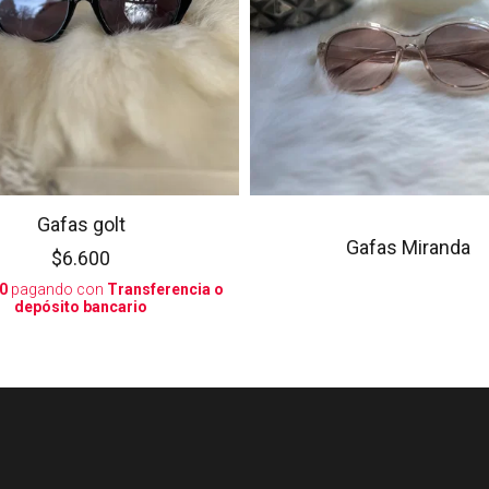
Gafas golt
Gafas Miranda
$6.600
0
pagando con
Transferencia o
depósito bancario