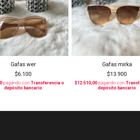
Gafas wer
Gafas mirka
$6.100
$13.900
0
pagando con
Transferencia o
$12.510,00
pagando con
Transf
depósito bancario
depósito bancario