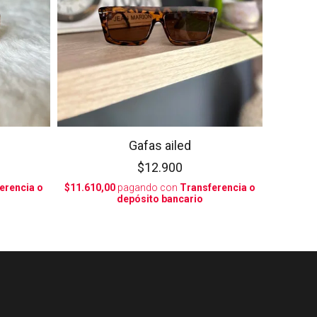
Gafas ailed
$12.900
erencia o
$11.610,00
pagando con
Transferencia o
depósito bancario