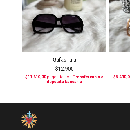
Gafas rula
$12.900
$11.610,00
pagando con
Transferencia o
$5.490,0
depósito bancario