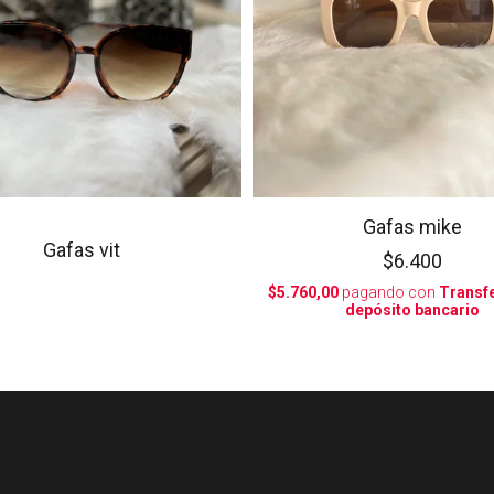
Gafas mike
Gafas vit
$6.400
$5.760,00
pagando con
Transfe
depósito bancario