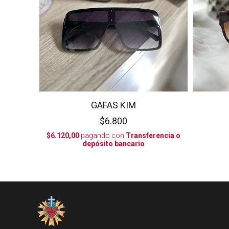
GAFAS KIM
$6.800
$6.120,00
pagando con
Transferencia o
depósito bancario