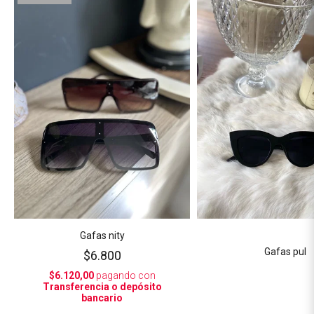
Gafas nity
Gafas pul
$6.800
$6.120,00
pagando con
Transferencia o depósito
bancario