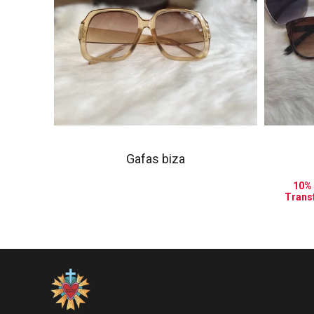
Gafas biza
10%
Trans