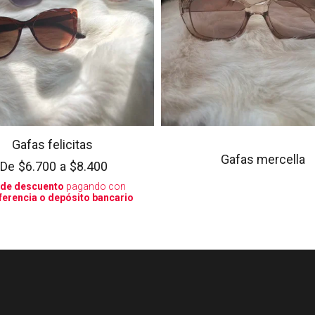
Gafas felicitas
Gafas mercella
De
$6.700
a
$8.400
 de descuento
pagando con
ferencia o depósito bancario