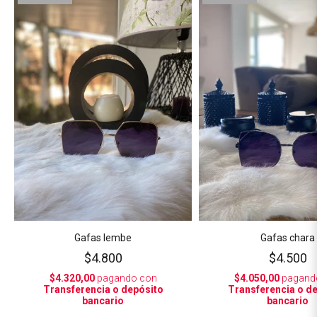
Gafas lembe
Gafas chara
$4.800
$4.500
$4.320,00
pagando con
$4.050,00
pagand
Transferencia o depósito
Transferencia o d
bancario
bancario