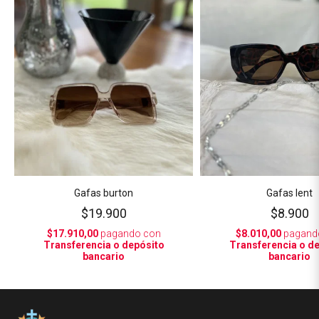
Gafas burton
Gafas lent
$19.900
$8.900
$17.910,00
pagando con
$8.010,00
pagand
Transferencia o depósito
Transferencia o d
bancario
bancario