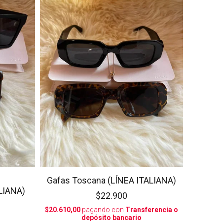
Gafas Toscana (LÍNEA ITALIANA)
LIANA)
$22.900
$20.610,00
pagando con
Transferencia o
depósito bancario