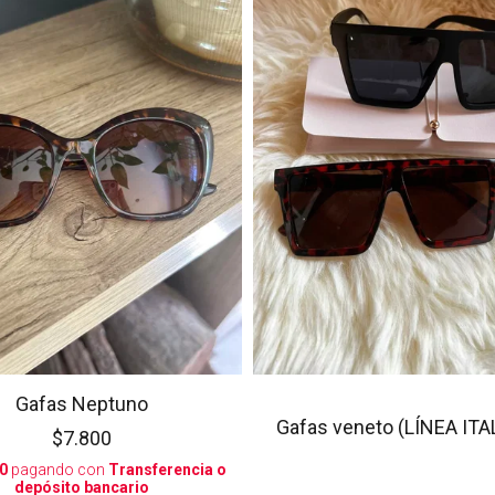
Gafas Neptuno
Gafas veneto (LÍNEA ITA
$7.800
0
pagando con
Transferencia o
depósito bancario