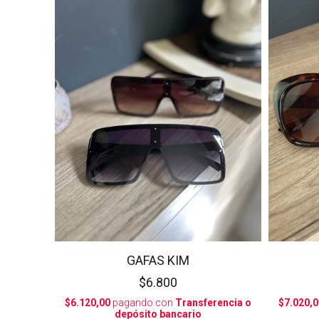
GAFAS KIM
$6.800
$6.120,00
pagando con
Transferencia o
$7.020,0
depósito bancario