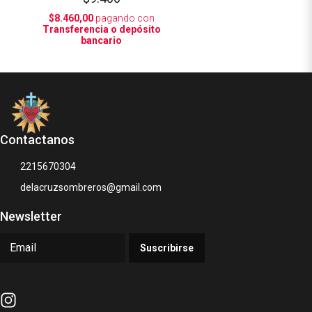
$8.460,00
pagando con
Transferencia o depósito
bancario
Contactanos
2215670304
delacruzsombreros@gmail.com
Newsletter
Suscribirse