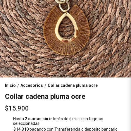
Inicio
Accesorios
Collar cadena pluma ocre
/
/
Collar cadena pluma ocre
$15.900
Hasta
2 cuotas sin interés
de
con tarjetas
$7.950
seleccionadas
$14.310
pagando con Transferencia o depósito bancario