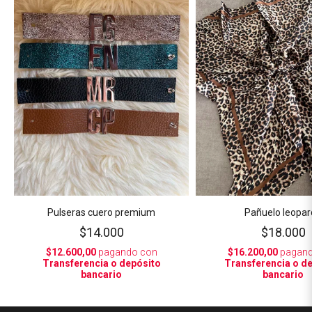
Pulseras cuero premium
Pañuelo leopa
$14.000
$18.000
$12.600,00
pagando con
$16.200,00
pagand
Transferencia o depósito
Transferencia o d
bancario
bancario