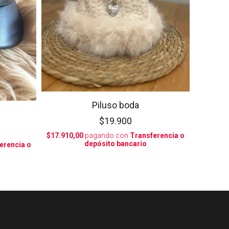
Piluso boda
$19.900
$17.910,00
pagando con
Transferencia o
depósito bancario
erencia o