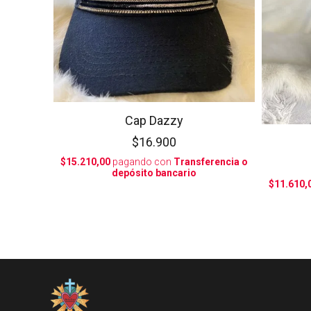
Cap Dazzy
$16.900
$15.210,00
pagando con
Transferencia o
depósito bancario
$11.610,