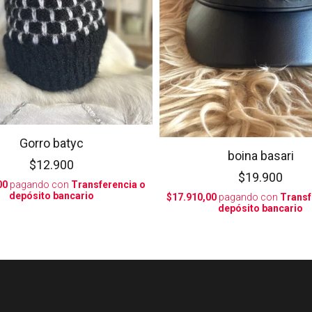
Gorro batyc
boina basari
$12.900
$19.900
00
pagando con
Transferencia o
depósito bancario
$17.910,00
pagando con
Transf
depósito bancario