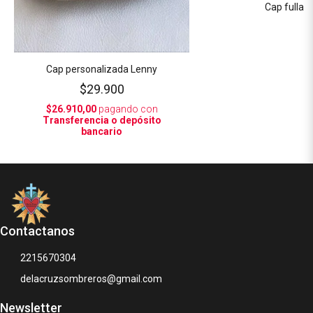
Cap fulla
Cap personalizada Lenny
$29.900
$26.910,00
pagando con
Transferencia o depósito
bancario
Contactanos
2215670304
delacruzsombreros@gmail.com
Newsletter