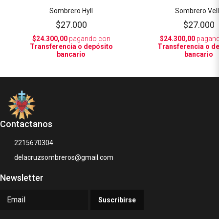
Sombrero Hyll
Sombrero Vel
$27.000
$27.000
$24.300,00
pagando con
$24.300,00
pagand
Transferencia o depósito
Transferencia o d
bancario
bancario
Contactanos
2215670304
delacruzsombreros@gmail.com
Newsletter
Suscribirse