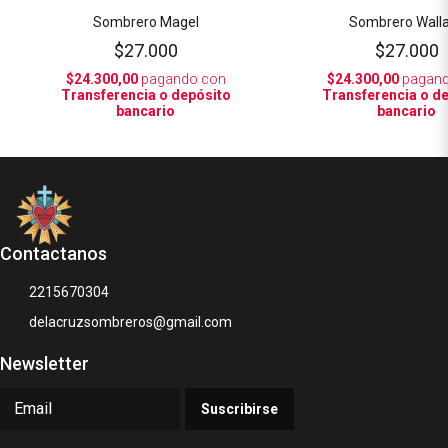
Sombrero Magel
Sombrero Wall
$27.000
$27.000
$24.300,00
pagando con
$24.300,00
pagand
Transferencia o depósito
Transferencia o d
bancario
bancario
Contactanos
2215670304
delacruzsombreros@gmail.com
Newsletter
Suscribirse