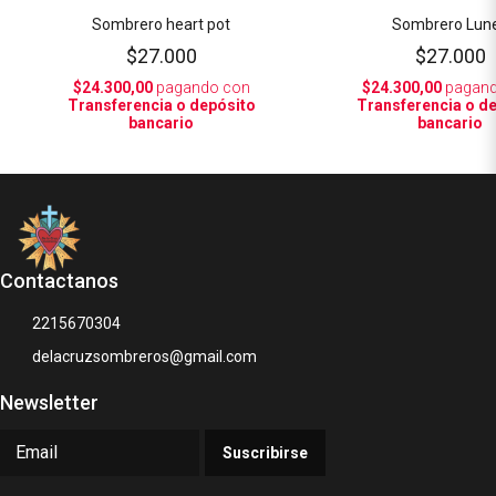
Sombrero heart pot
Sombrero Lun
$27.000
$27.000
$24.300,00
pagando con
$24.300,00
pagand
Transferencia o depósito
Transferencia o d
bancario
bancario
Contactanos
2215670304
delacruzsombreros@gmail.com
Newsletter
Suscribirse