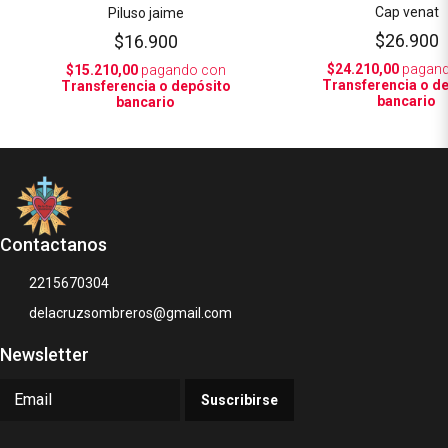
Cap venat
Piluso jaime
$26.900
$16.900
$24.210,00
pagand
$15.210,00
pagando con
Transferencia o d
Transferencia o depósito
bancario
bancario
Contactanos
2215670304
delacruzsombreros@gmail.com
Newsletter
Suscribirse