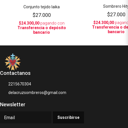
Sombrero Hit
Conjunto tejido laika
$27.000
$27.000
$24.300,00
pagand
$24.300,00
pagando con
Transferencia o d
Transferencia o depósito
bancario
bancario
Contactanos
2215670304
delacruzsombreros@gmail.com
Newsletter
Suscribirse