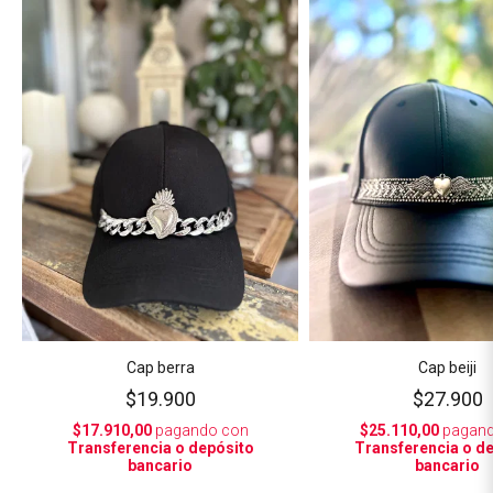
Cap berra
Cap beiji
$19.900
$27.900
$17.910,00
pagando con
$25.110,00
pagand
Transferencia o depósito
Transferencia o d
bancario
bancario