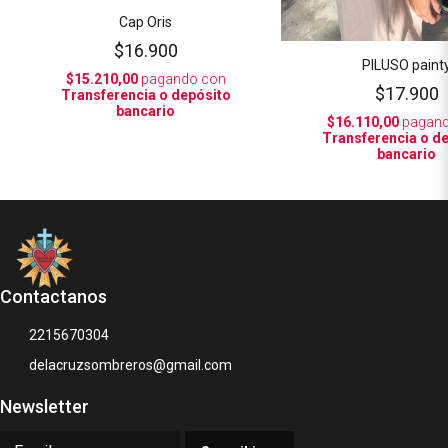
Cap Oris
$16.900
PILUSO paint
$15.210,00
pagando con
$17.900
Transferencia o depósito
bancario
$16.110,00
pagand
Transferencia o d
bancario
Contactanos
2215670304
delacruzsombreros@gmail.com
Newsletter