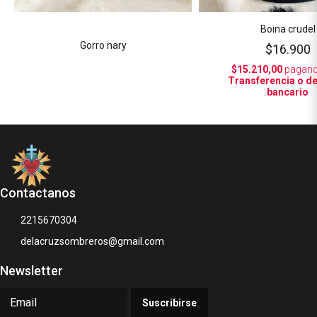
Boina crudel
Gorro nary
$16.900
$15.210,00
pagand
Transferencia o d
bancario
Contactanos
2215670304
delacruzsombreros@gmail.com
Newsletter
Suscribirse