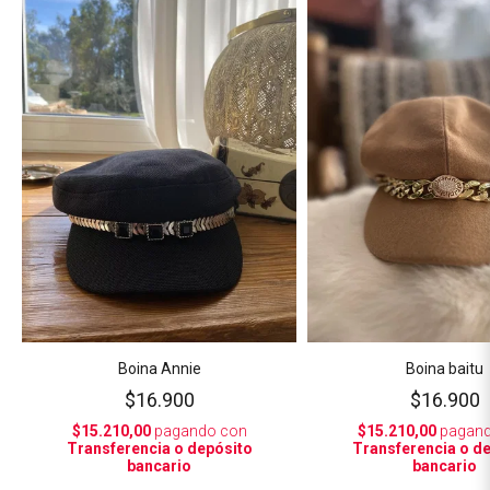
Boina Annie
Boina baitu
$16.900
$16.900
$15.210,00
pagando con
$15.210,00
pagand
Transferencia o depósito
Transferencia o d
bancario
bancario