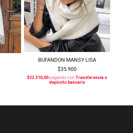
BUFANDON MANSY LISA
$35.900
$32.310,00
pagando con
Transferencia o
depósito bancario