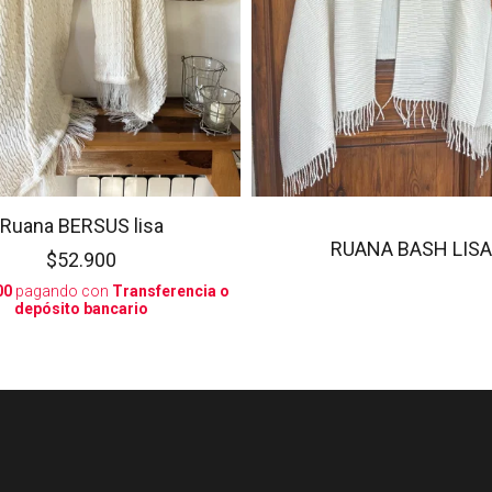
Ruana BERSUS lisa
RUANA BASH LISA
$52.900
00
pagando con
Transferencia o
depósito bancario