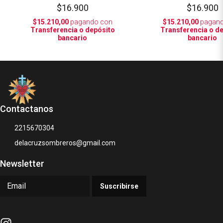
$16.900
$16.900
$15.210,00
pagando con
$15.210,00
pagand
Transferencia o depósito
Transferencia o d
bancario
bancario
Contactanos
2215670304
delacruzsombreros@gmail.com
Newsletter
Suscribirse