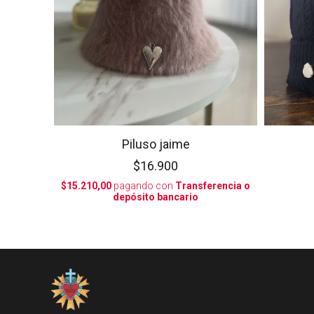
Piluso jaime
$16.900
$15.210,00
pagando con
Transferencia o
depósito bancario