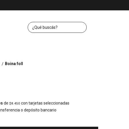
s
Boina foll
/
és
de
con tarjetas seleccionadas
$8.450
nsferencia o depósito bancario