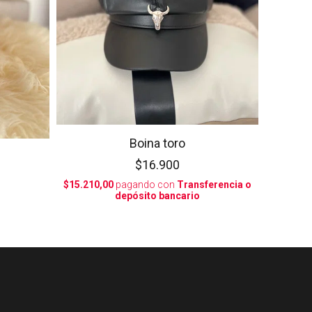
Boina toro
$16.900
$15.210,00
pagando con
Transferencia o
depósito bancario