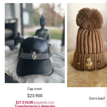
Cap crom
$23.900
Gorro basf
$21.510,00
pagando con
Transferencia o depósito