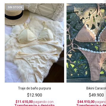
SIN STOCK
Traje de baño purpura
Bikini Caraco
$12.900
$49.900
$11.610,00
pagando con
$44.910,00
pagand
Transferencia o depósito
Transferencia o d